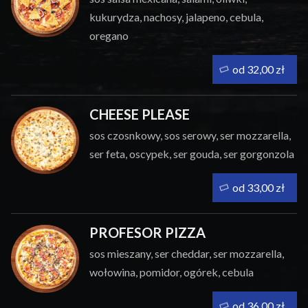
kukurydza, nachosy, jalapeno, cebula,
oregano
od 32,00 zł
CHEESE PLEASE
sos czosnkowy, sos serowy, ser mozzarella,
ser feta, oscypek, ser gouda, ser gorgonzola
od 33,00 zł
PROFESOR PIZZA
sos mieszany, ser cheddar, ser mozzarella,
wołowina, pomidor, ogórek, cebula
od 36,00 zł