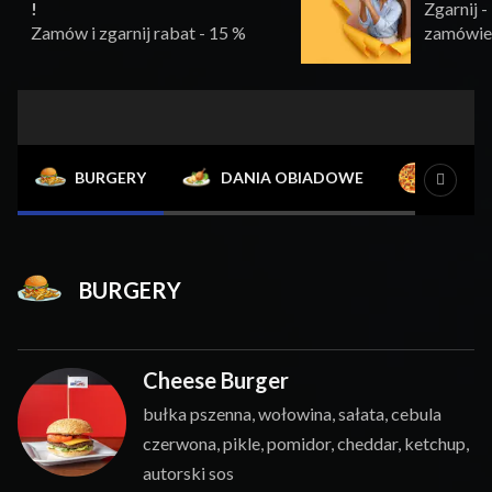
!
Zgarnij 
Zamów i zgarnij rabat - 15 %
zamówien
Oferta
BURGERY
DANIA OBIADOWE
PIZZA
BURGERY
Cheese Burger
bułka pszenna, wołowina, sałata, cebula
czerwona, pikle, pomidor, cheddar, ketchup,
autorski sos