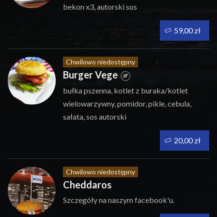
bekon x3, autorski sos
59,00 zł
Chwilowo niedostępny
Burger Vege
bułka pszenna, kotlet z buraka/kotlet
wielowarzywny, pomidor, pikle, cebula,
sałata, sos autorski
20,00 zł
Chwilowo niedostępny
Cheddaros
Szczegóły na naszym facebook'u.