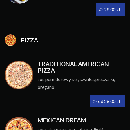
28,00 zł
PIZZA
TRADITIONAL AMERICAN
PIZZA
sos pomidorowy, ser, szynka, pieczarki,
oregano
od 28,00 zł
MEXICAN DREAM
sos salsa mexicana, salami, oliwki,