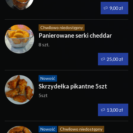
9,00 zł
Chwilowo niedostępny
Panierowane serki cheddar
8 szt.
25,00 zł
Nowość
Skrzydełka pikantne 5szt
5szt
13,00 zł
Nowość
Chwilowo niedostępny