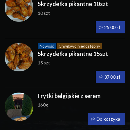
Skrzydełka pikantne 10szt
10 szt
25,00 zł
Nowość
Chwilowo niedostępny
Skrzydełka pikantne 15szt
15 szt
37,00 zł
Frytki belgijskie z serem
160g
Do koszyka