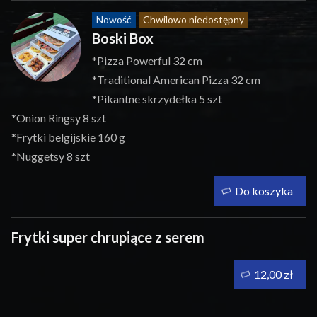
Nowość
Chwilowo niedostępny
Boski Box
*Pizza Powerful 32 cm
*Traditional American Pizza 32 cm
*Pikantne skrzydełka 5 szt
*Onion Ringsy 8 szt
*Frytki belgijskie 160 g
*Nuggetsy 8 szt
Do koszyka
Frytki super chrupiące z serem
12,00 zł