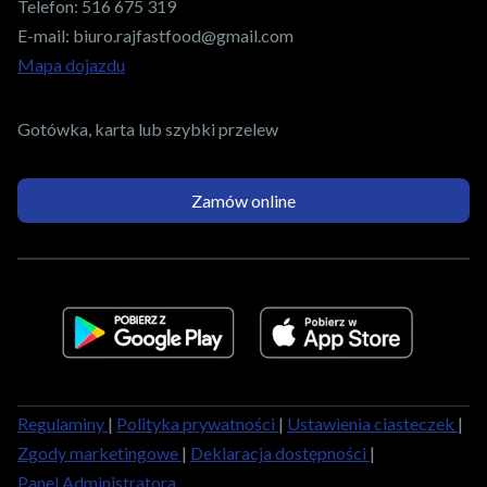
Telefon:
516 675 319
E-mail:
biuro.rajfastfood@gmail.com
Mapa dojazdu
Gotówka, karta lub szybki przelew
Zamów online
Regulaminy
|
Polityka prywatności
|
Ustawienia ciasteczek
|
Zgody marketingowe
|
Deklaracja dostępności
|
Panel Administratora