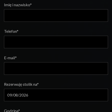
Imię i nazwisko*
Telefon*
E-mail*
Rezerwuję stolik na*
Godzina*